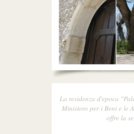
La residenza d'epoca "Pala
Ministero per i Beni e le 
offre la s