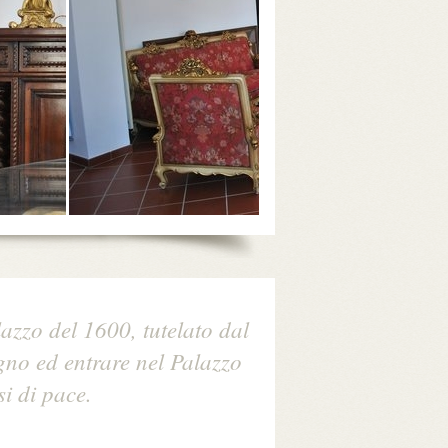
azzo del 1600, tutelato dal
egno ed entrare nel Palazzo
si di pace.