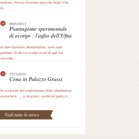
mattone. Presso l'azienda agricola Fulget Vita
in...
09/01/2012
Piantagione sperimentale
di ecotipi : l'aglio dell'Ufita
In San Giovanni, Montemiletto, sono state
piantate 20 diversi ecotipi locali di agli. La
raccolta...
27/12/2010
Cena in Palazzo Grassi
In occasione del conferimento della cittadinanza
onoraria a ...., si &egrave; svolta nel palazzo...
Vedi tutte le news