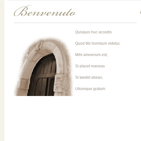
Quisquis huc accedis
Quod tibi horridum videtur,
Mihi amoenum est;
Si placet maneas
Si taedet abeas,
Utrumque gratum.