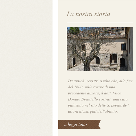
La nostra storia
Da antichi registri risulta che, alla fine
del 1600, sulle rovine di una
precedente dimora, il dott. fisico
Donato Donatello costruì "una casa
palaziata nel sito detto S. Leonardo" ,
allora ai margini dell'abitato.
...leggi tutto