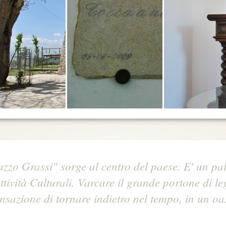
zzo Grassi" sorge al centro del paese. E' un pal
Attività Culturali. Varcare il grande portone di l
ensazione di tornare indietro nel tempo, in un oa